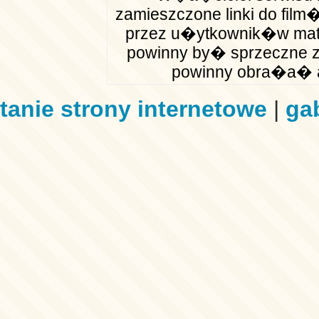
zamieszczone linki do fil
przez u�ytkownik�w mate
powinny by� sprzeczne z
powinny obra�a� a
tanie strony internetowe
|
ga