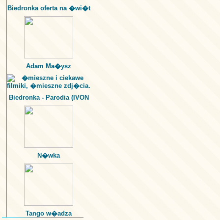
Biedronka oferta na �wi�t
Adam Ma�ysz
Biedronka - Parodia (IVON
N�wka
Tango w�adza