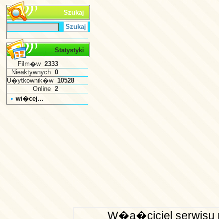
Szukaj
Statystyki
Film�w
2333
Nieaktywnych
0
U�ytkownik�w
10528
Online
2
wi�cej...
W�a�ciciel serwisu n