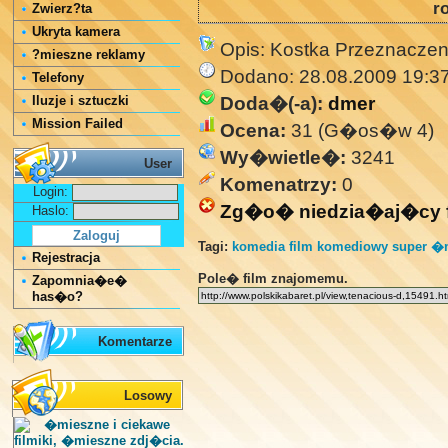
r
Zwierz?ta
Ukryta kamera
Opis: Kostka Przeznaczen
?mieszne reklamy
Dodano: 28.08.2009 19:3
Telefony
Iluzje i sztuczki
Doda�(-a):
dmer
Mission Failed
Ocena:
31 (G�os�w 4)
Wy�wietle�:
3241
User
Komenatrzy:
0
Login:
Zg�o� niedzia�aj�cy f
Haslo:
Tagi:
komedia
film komediowy
super �
Rejestracja
Pole� film znajomemu.
Zapomnia�e�
has�o?
Komentarze
Losowy