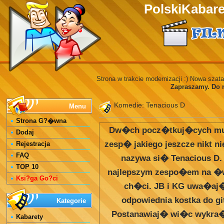
PolskiKabaret
Strona w trakcie modernizacji :) Nowa szat
Zapraszamy. Do re
Komedie: Tenacious D
Menu
Strona G?�wna
Dw�ch pocz�tkuj�cych mu
Dodaj
zesp� jakiego jeszcze nikt n
Rejestracja
FAQ
nazywa si� Tenacious D.
TOP 10
najlepszym zespo�em na �wi
Ksi?ga Go?ci
ch�ci. JB i KG uwa�aj
odpowiednia kostka do gi
Kategorie
Postanawiaj� wi�c wykra
Kabarety