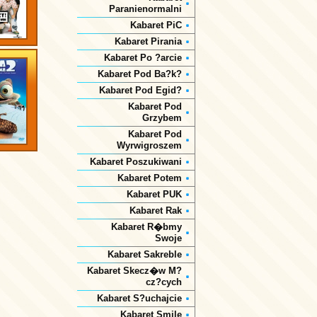
Paranienormalni
Kabaret PiC
Kabaret Pirania
Kabaret Po ?arcie
Kabaret Pod Ba?k?
Kabaret Pod Egid?
Kabaret Pod
Grzybem
Kabaret Pod
Wyrwigroszem
Kabaret Poszukiwani
Kabaret Potem
Kabaret PUK
Kabaret Rak
Kabaret R�bmy
Swoje
Kabaret Sakreble
Kabaret Skecz�w M?
cz?cych
Kabaret S?uchajcie
Kabaret Smile