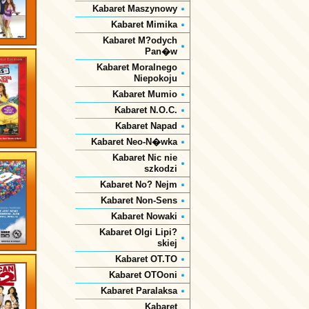
Kabaret Maszynowy
Kabaret Mimika
Kabaret M?odych
Pan�w
Kabaret Moralnego
Niepokoju
Kabaret Mumio
Kabaret N.O.C.
Kabaret Napad
Kabaret Neo-N�wka
Kabaret Nic nie
szkodzi
Kabaret No? Nejm
Kabaret Non-Sens
Kabaret Nowaki
Kabaret Olgi Lipi?
skiej
Kabaret OT.TO
Kabaret OTOoni
Kabaret Paralaksa
Kabaret