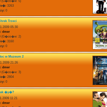
 (G�os�w: 5)
le�:
3263
zy:
0
hrek Trzeci
1.2009 05:30
:
dmer
 (G�os�w: 2)
le�:
3160
zy:
0
Noc w Muzeum 2
1.2009 21:26
:
dmer
 (G�os�w: 3)
le�:
2804
zy:
0
Jak �y�?
1.2009 11:21
:
dmer