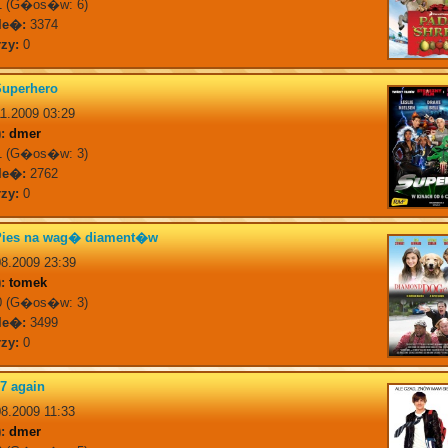
 (G�os�w: 6)
le�:
3374
zy:
0
Superhero
1.2009 03:29
:
dmer
 (G�os�w: 3)
le�:
2762
zy:
0
Pies na wag� diament�w
8.2009 23:39
:
tomek
 (G�os�w: 3)
le�:
3499
zy:
0
7 again
8.2009 11:33
:
dmer