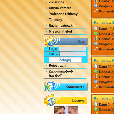
Ocena:
31
Zwierz?ta
Wy�wiet
Ukryta kamera
Komenatr
?mieszne reklamy
Telefony
Komedie
::
Iluzje i sztuczki
Data:
19.1
Mission Failed
Doda�(a)
Ocena:
31
User
Wy�wiet
Login:
Komenatr
Haslo:
Komedie
::
Rejestracja
Data:
30.0
Zapomnia�e�
Doda�(a)
has�o?
Ocena:
30
Wy�wiet
Komentarze
Komenatr
Komedie
::
1
Losowy
Data:
24.0
Doda�(a)