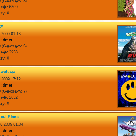
 (G�os�w: 3)
le�:
6309
zy:
0
RV
.2009 01:16
:
dmer
 (G�os�w: 6)
le�:
2958
zy:
0
Ewolucja
.2009 17:12
:
dmer
 (G�os�w: 7)
le�:
2852
zy:
0
oul Plane
0.2009 01:04
:
dmer