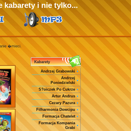
 kabarety i nie tylko...
wanie �mieci.
Kabarety
Andrzej Grabowski
Andrzej
Poniedzielski
S?oiczek Po Cukrze
Artur Andrus
Cezary Pazura
Filharmonia Dowcipu
Formacja Chatelet
Formacja Kompania
Grabi