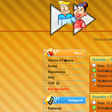
Strona w tra
Menu
Komedie
::
T
Strona G?�wna
Data:
28.0
Dodaj
Doda�(a)
Rejestracja
Ocena:
31
FAQ
Wy�wiet
TOP 10
Komenatr
Ksi?ga Go?ci
Komedie
::
Kategorie
Data:
18.1
Doda�(a)
Kabarety