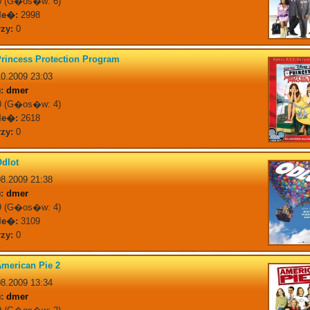
 (G�os�w: 6)
le�:
2998
zy:
0
rincess Protection Program
0.2009 23:03
:
dmer
 (G�os�w: 4)
le�:
2618
zy:
0
dlot
8.2009 21:38
:
dmer
 (G�os�w: 4)
le�:
3109
zy:
0
merican Pie 2
8.2009 13:34
:
dmer