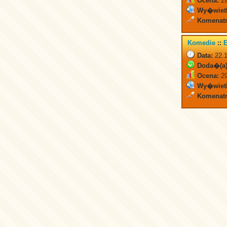
Ocena:
29
Wy�wiet
Komenatr
Komedie
::
Data:
22.1
Doda�(a)
Ocena:
29
Wy�wiet
Komenatr