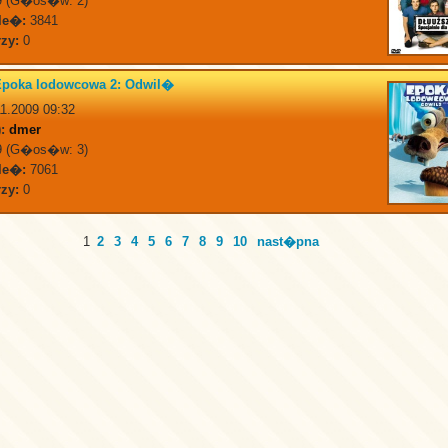
 (G�os�w: 2)
le�:
3841
zy:
0
Epoka lodowcowa 2: Odwil�
1.2009 09:32
:
dmer
 (G�os�w: 3)
le�:
7061
zy:
0
1
2
3
4
5
6
7
8
9
10
nast�pna