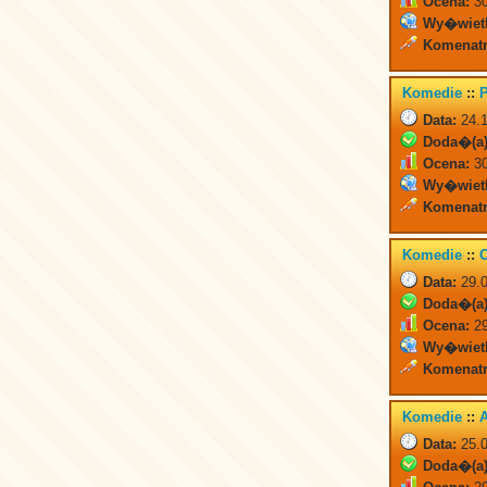
Ocena:
30
Wy�wiet
Komenatr
Komedie
::
P
Data:
24.1
Doda�(a)
Ocena:
30
Wy�wiet
Komenatr
Komedie
::
O
Data:
29.0
Doda�(a)
Ocena:
29
Wy�wiet
Komenatr
Komedie
::
A
Data:
25.0
Doda�(a)