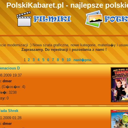
PolskiKabaret.pl - najlepsze polskie
kcie modernizacji :) Nowa szata graficzna, nowe kategorie, materia�y i usu
Zapraszamy. Do rejestracji i pozostania z nami !
1
2
3
4
5
6
7
8
9
10
nast�pna
enacious D
8.2009 19:37
:
dmer
 (G�os�w: 4)
le�:
3238
zy:
0
Pada Shrek
1.2009 01:28
:
dmer