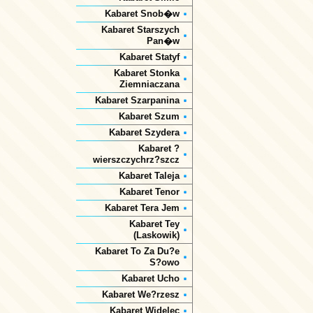
Kabaret Snob�w
Kabaret Starszych
Pan�w
Kabaret Statyf
Kabaret Stonka
Ziemniaczana
Kabaret Szarpanina
Kabaret Szum
Kabaret Szydera
Kabaret ?
wierszczychrz?szcz
Kabaret Taleja
Kabaret Tenor
Kabaret Tera Jem
Kabaret Tey
(Laskowik)
Kabaret To Za Du?e
S?owo
Kabaret Ucho
Kabaret We?rzesz
Kabaret Widelec