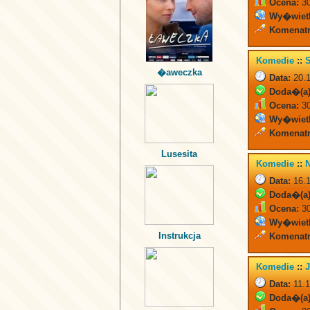
Ocena:
30
Wy�wiet
Komenatr
Komedie
::
S
�aweczka
Data:
20.1
Doda�(a)
Ocena:
30
Wy�wiet
Komenatr
Lusesita
Komedie
::
Data:
16.1
Doda�(a)
Ocena:
30
Wy�wiet
Instrukcja
Komenatr
Komedie
::
Data:
11.1
Doda�(a)