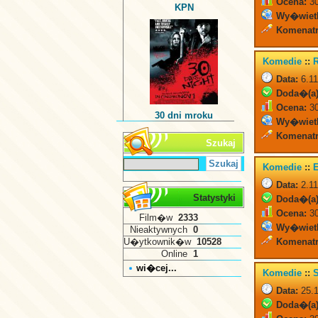
Ocena:
30
KPN
Wy�wiet
Komenatr
Komedie
::
Data:
6.11
Doda�(a)
Ocena:
30
30 dni mroku
Wy�wiet
Komenatr
Szukaj
Komedie
::
Data:
2.11
Statystyki
Doda�(a)
Ocena:
30
Film�w
2333
Wy�wiet
Nieaktywnych
0
U�ytkownik�w
10528
Komenatr
Online
1
wi�cej...
Komedie
::
S
Data:
25.1
Doda�(a)