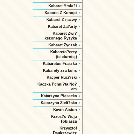
Kabaret Ymla?t
Kabaret Z Konopi
Kabaret Z nazwy
Kabaret Za?arty
Kabaret Zwi?
kszonego Ryzyka
Kabaret Zygzak
Kabareto?ercy
(teleturniej)
Kabaretus Fraszka
Kabarety zza kulis
Kacper Ruci?ski
Kaczka Pchni?ta No?
em
Katarzyna Piasecka
Katarzyna Zieli?ska
Kevin Aiston
Krzes?o Wuja
Tobiasza
Krzysztof
Daukszewicz