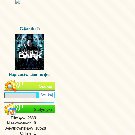
G�rnik (2)
Naprzeciw ciemno�ci
Szukaj
Statystyki
Film�w
2333
Nieaktywnych
0
U�ytkownik�w
10528
Online
1