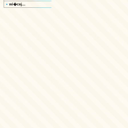
wi�cej...