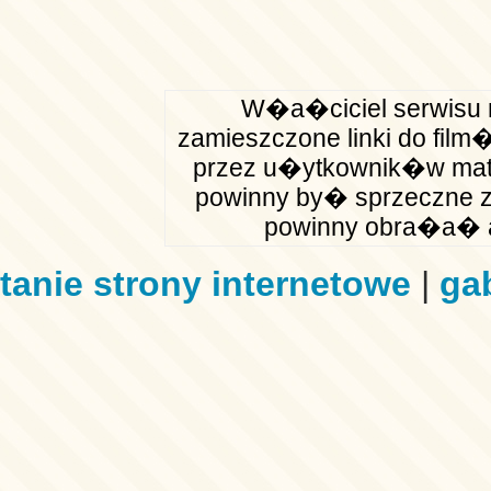
W�a�ciciel serwisu n
zamieszczone linki do fil
przez u�ytkownik�w mate
powinny by� sprzeczne z
powinny obra�a� a
tanie strony internetowe
|
ga