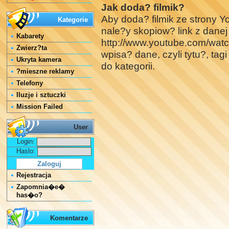
Jak doda? filmik?
Aby doda? filmik ze strony 
Kategorie
nale?y skopiow? link z danej
Kabarety
http://www.youtube.com/w
Zwierz?ta
wpisa? dane, czyli tytu?, tag
Ukryta kamera
do kategorii.
?mieszne reklamy
Telefony
Iluzje i sztuczki
Mission Failed
User
Login:
Haslo:
Rejestracja
Zapomnia�e�
has�o?
Komentarze