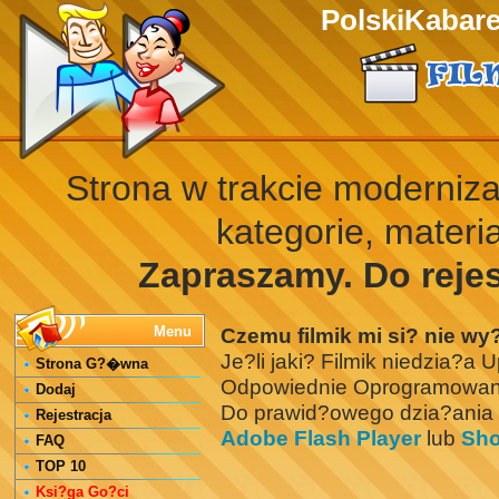
PolskiKabaret
Strona w trakcie moderniza
kategorie, mater
Zapraszamy. Do rejest
Menu
Czemu filmik mi si? nie wy
Je?li jaki? Filmik niedzia?a
Strona G?�wna
Odpowiednie Oprogramowan
Dodaj
Do prawid?owego dzia?ania f
Rejestracja
Adobe Flash Player
lub
Sho
FAQ
TOP 10
Ksi?ga Go?ci